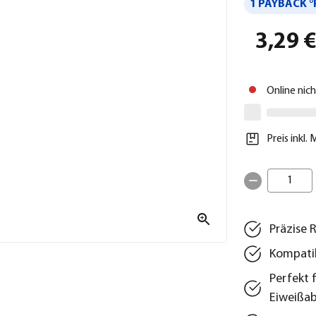
1 PAYBACK °
3,29 
Online nic
Preis inkl.
1
Präzise 
Kompatib
Perfekt 
Eiweißa