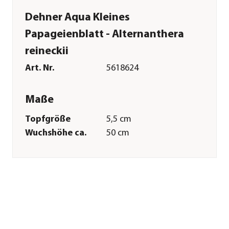
Dehner Aqua Kleines
Papageienblatt - Alternanthera
reineckii
Art. Nr.
5618624
Maße
Topfgröße
5,5 cm
Wuchshöhe ca.
50 cm
Merkmale
Farbe
Rot|Grün
Wuchsform
kompakt
Eigenschaften
natürlich
Einsatzbereich
Süßwasser
Pflege