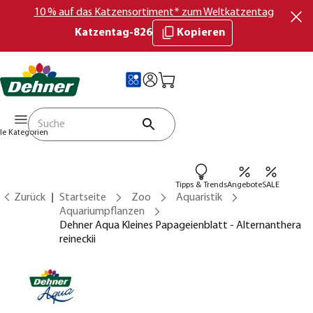
10 % auf das Katzensortiment* zum Weltkatzentag
Katzentag-826
Kopieren
lle Kategorien
Tipps & Trends
Angebote
SALE
Zurück
Startseite
Zoo
Aquaristik
Aquariumpflanzen
Dehner Aqua Kleines Papageienblatt - Alternanthera
reineckii