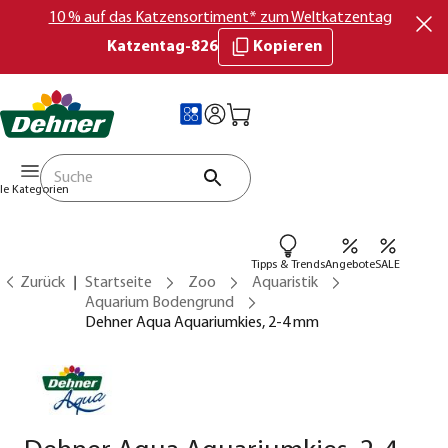
10 % auf das Katzensortiment* zum Weltkatzentag
Katzentag-826
Kopieren
lle Kategorien
Tipps & Trends
Angebote
SALE
Zurück
Startseite
Zoo
Aquaristik
Aquarium Bodengrund
Dehner Aqua Aquariumkies, 2-4 mm