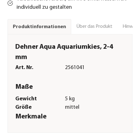
individuell zu gestalten
Über das Produkt
Hinweise
Produktinformationen
Dehner Aqua Aquariumkies, 2-4
mm
Art. Nr.
2561041
Maße
Gewicht
5 kg
Größe
mittel
Merkmale
Farbe
Rot
Verpackung
Beutel