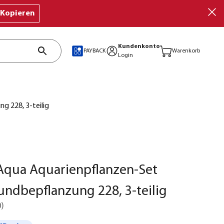
Kopieren
Kundenkonto
PAYBACK
Warenkorb
Login
g 228, 3-teilig
Aqua Aquarienpflanzen-Set
undbepflanzung 228, 3-teilig
0
)