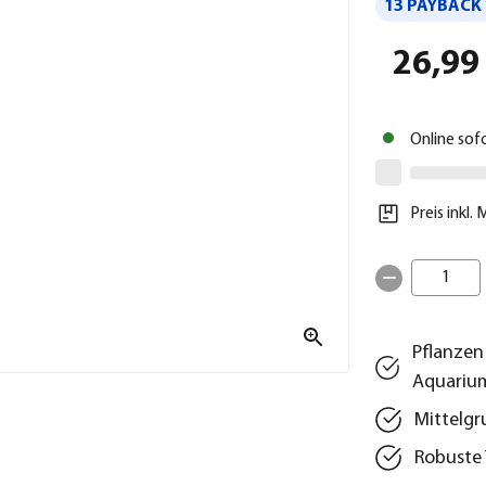
13 PAYBACK 
26,99
Online sof
Preis inkl.
1
Pflanzen
Aquariu
Mittelgr
Robuste 