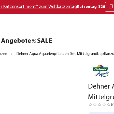
as Katzensortiment* zum Weltkatzentag
Katzentag-826
Angebote
SALE
nzen
Dehner Aqua Aquarienpflanzen-Set Mittelgrundbepflanzun
Dehner 
Mittelgr
(