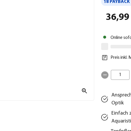
18 PAYBACK 
36,99
Online sof
Preis inkl.
1
Ansprech
Optik
Einfach 
Aquarist