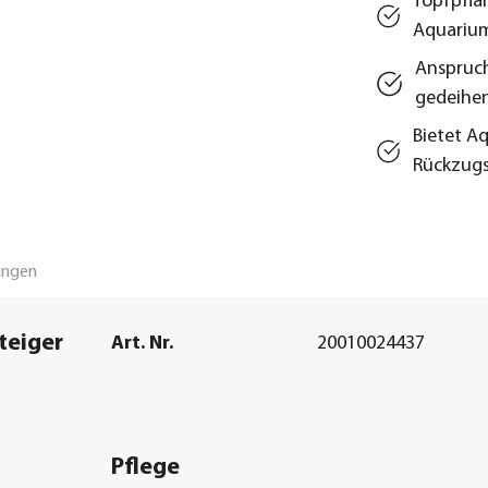
Topfpfla
Aquariu
Anspruch
gedeihe
Bietet A
Rückzug
ungen
teiger
Art. Nr.
20010024437
Pflege