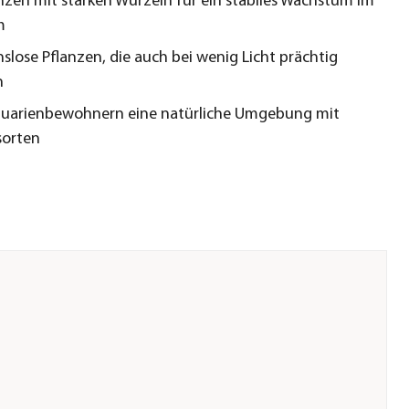
nzen mit starken Wurzeln für ein stabiles Wachstum im
m
slose Pflanzen, die auch bei wenig Licht prächtig
n
quarienbewohnern eine natürliche Umgebung mit
sorten