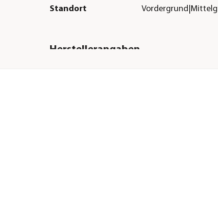
Standort
Vordergrund|Mittel
Herstellerangaben
Land
Deutschland
er
Firma
Dehner Gartencent
Co. KG
a
E-Mail
service@dehner.de
Straße
Donauwörther Str.
Hausnummer
3-5
1x
Postleitzahl
86641
Stadt
Rain
ch