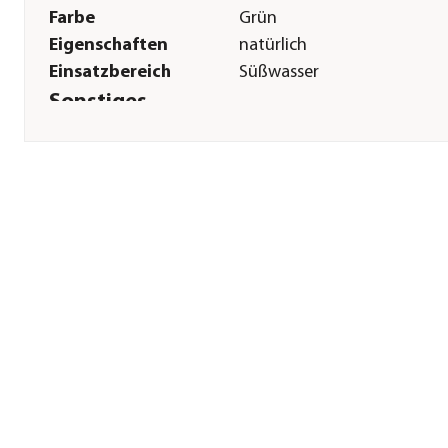
Farbe
Grün
Eigenschaften
natürlich
Einsatzbereich
Süßwasser
Sonstiges
Marke
Dehner Aqua
Lieferumfang
Set aus 5 Pflanzen: 1x Dehn
Aqua Violettes Fettblatt, 1x
Dehner Aqua Bucephalandr
sp 'Blue green', 1x Dehner
Aqua Zwerg-Nadelsimse, 1x
Dehner Aqua Wasserfeder, 
Dehner Aqua Brasilianische
Graspflanze
Hinweis
Jede Pflanze ist ein Unikat.
Naturbedingt entwickeln si
Pflanzen individuell. Bitte