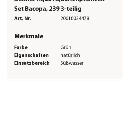
Set Bacopa, 239 3-teilig
Art. Nr.
20010024478
Merkmale
Farbe
Grün
Eigenschaften
natürlich
Einsatzbereich
Süßwasser
Pflege
Standort
Vordergrund|Mittelgrund|Hint
Sonstiges
Marke
Dehner Aqua
Lieferumfang
Set aus 3 Pflanzen:
1x Dehner Aqua
Carolina-Fettblatt,