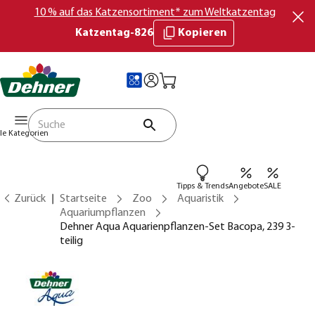
10 % auf das Katzensortiment* zum Weltkatzentag
Katzentag-826
Kopieren
lle Kategorien
Tipps & Trends
Angebote
SALE
Zurück
Startseite
Zoo
Aquaristik
Aquariumpflanzen
Dehner Aqua Aquarienpflanzen-Set Bacopa, 239 3-
teilig