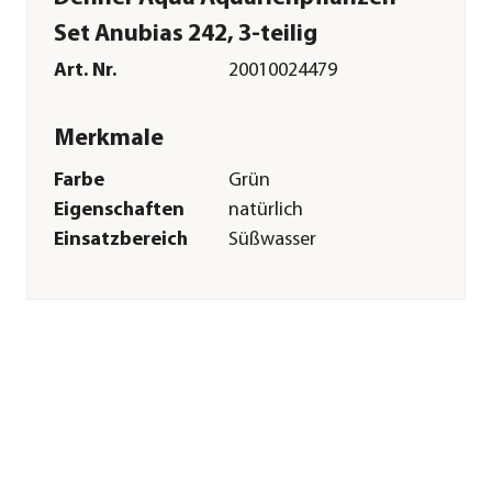
Set Anubias 242, 3-teilig
Art. Nr.
20010024479
Merkmale
Farbe
Grün
Eigenschaften
natürlich
Einsatzbereich
Süßwasser
Pflege
Standort
Vordergrund|Mittelgrund|Hint
Sonstiges
Marke
Dehner Aqua
Lieferumfang
Set aus 3 Pflanzen:
1x Dehner Aqua
Speerblatt, 1x