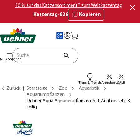
10 % auf das Katzensortiment* zum Weltkatzentag
Katzentag-826
Kopieren
lle Kategorien
Tipps & Trends
Angebote
SALE
Zurück
Startseite
Zoo
Aquaristik
Aquariumpflanzen
Dehner Aqua Aquarienpflanzen-Set Anubias 242, 3-
teilig