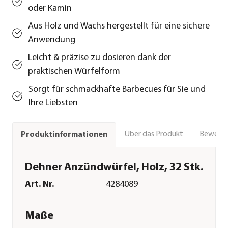
oder Kamin
Aus Holz und Wachs hergestellt für eine sichere
Anwendung
Leicht & präzise zu dosieren dank der
praktischen Würfelform
Sorgt für schmackhafte Barbecues für Sie und
Ihre Liebsten
Über das Produkt
Bewert
Produktinformationen
Dehner Anzündwürfel, Holz, 32 Stk.
Art. Nr.
4284089
Maße