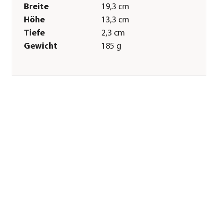
Breite
19,3 cm
Höhe
13,3 cm
Tiefe
2,3 cm
Gewicht
185 g
Merkmale
Farbe
Braun
Materialien
Holz|Wachs
Inhalt
32 Stück
Sonstiges
Marke
Dehner
Qualität
Markenqualität
Herstellerangaben
Land
DE
Firma
Dehner
Gartencenter GmbH