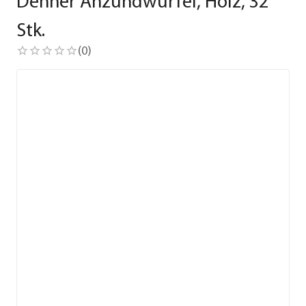
Dehner Anzündwürfel, Holz, 32
Stk.
(
0
)