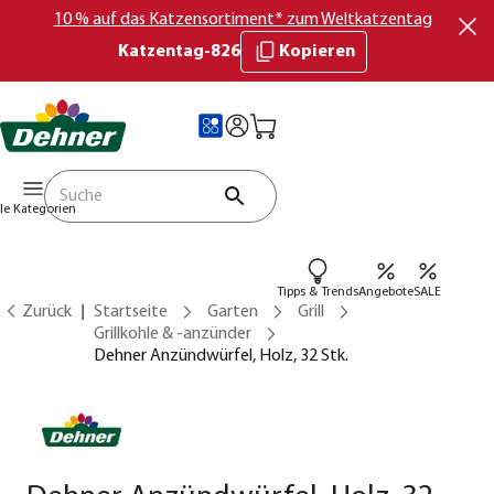
10 % auf das Katzensortiment* zum Weltkatzentag
Katzentag-826
Kopieren
lle Kategorien
Tipps & Trends
Angebote
SALE
Zurück
Startseite
Garten
Grill
Grillkohle & -anzünder
Dehner Anzündwürfel, Holz, 32 Stk.