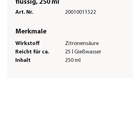
flüssig, 250 ml
Art. Nr.
20010011522
Merkmale
Wirkstoff
Zitronensäure
Reicht für ca.
25 l Gießwasser
Inhalt
250 ml
Pflege
Anwendungszeitraum
ganzjährig
Sonstiges
Marke
Dehner
Qualität
Markenqualität
Hinweis
Stehend lagern. Die
Flasche vor
Gebrauch schütteln!