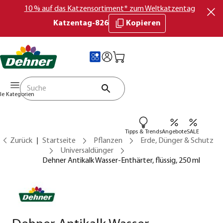
10 % auf das Katzensortiment* zum Weltkatzentag
Katzentag-826
Kopieren
lle Kategorien
Tipps & Trends
Angebote
SALE
Zurück
Startseite
Pflanzen
Erde, Dünger & Schutz
Universaldünger
Dehner Antikalk Wasser-Enthärter, flüssig, 250 ml