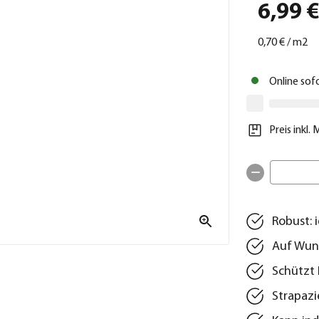
6,99 
0,70 €
/
m2
Online sof
Preis inkl.
Robust: 
Auf Wun
Schützt 
Strapazi