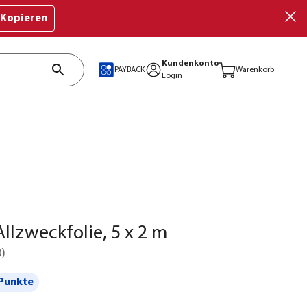
Kopieren
Kundenkonto
PAYBACK
Warenkorb
Login
llzweckfolie, 5 x 2 m
0
)
Punkte