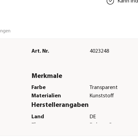
Kann ind
ungen
Art. Nr.
4023248
Merkmale
Farbe
Transparent
Materialien
Kunststoff
Herstellerangaben
Land
DE
Firma
Dehner Gartencent
Co. KG