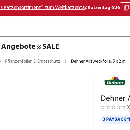
as Katzensortiment* zum Weltkatzentag
Katzentag-826
Angebote
SALE
Pflanzenfolien & Ernteschutz
Dehner Allzweckfolie, 5 x 2 m
Dehner A
(
3 PAYBACK °