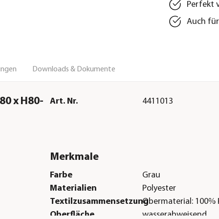
Perfekt 
Auch für
ungen
Downloads & Dokumente
80 x H80-
Art. Nr.
4411013
Merkmale
Farbe
Grau
Materialien
Polyester
Textilzusammensetzung
Obermaterial: 100% 
Oberfläche
wasserabweisend