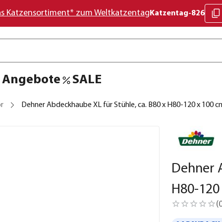
as Katzensortiment* zum Weltkatzentag
Katzentag-826
Angebote
SALE
r
Dehner Abdeckhaube XL für Stühle, ca. B80 x H80-120 x 100 c
Dehner A
H80-120
(