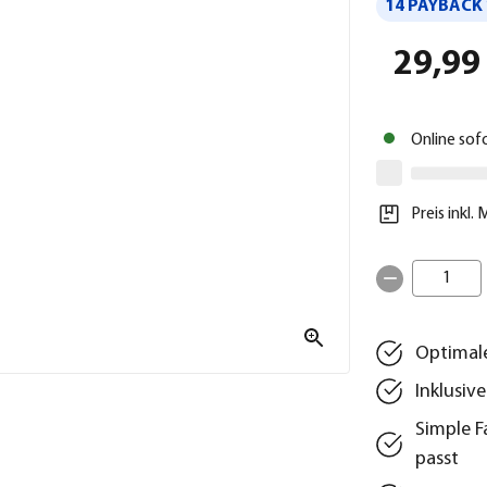
14 PAYBACK 
29,99
Online sof
Preis inkl.
1
Optimale
Inklusiv
Simple F
passt