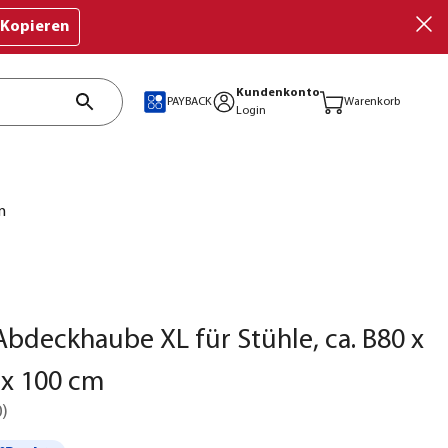
Kopieren
Kundenkonto
PAYBACK
Warenkorb
Login
m
bdeckhaube XL für Stühle, ca. B80 x
 x 100 cm
0
)