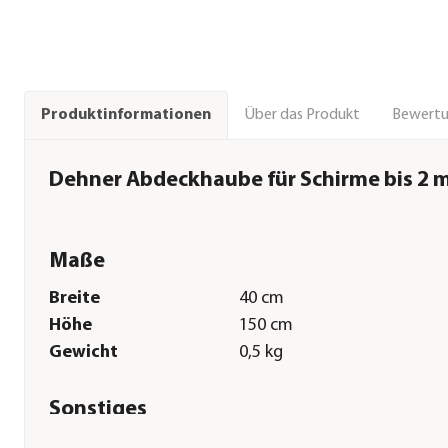
Über das Produkt
Bewert
Produktinformationen
Dehner Abdeckhaube für Schirme bis 2 m
Maße
Breite
40 cm
Höhe
150 cm
Gewicht
0,5 kg
Sonstiges
Marke
Dehner