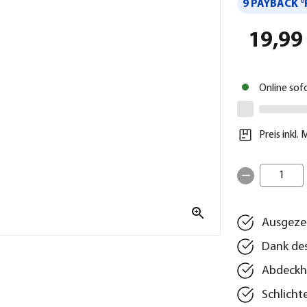
9 PAYBACK °
19,99
Online sof
Preis inkl.
1
Ausgezei
Dank des
Abdeckh
Schlicht