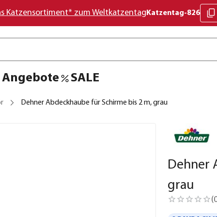
as Katzensortiment* zum Weltkatzentag
Katzentag-826
Angebote
SALE
r
Dehner Abdeckhaube für Schirme bis 2 m, grau
Dehner A
grau
(