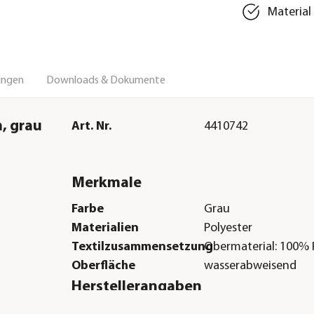
Material 
ungen
Downloads & Dokumente
, grau
Art. Nr.
4410742
Merkmale
Farbe
Grau
Materialien
Polyester
Textilzusammensetzung
Obermaterial: 100% 
Oberfläche
wasserabweisend
Herstellerangaben
Land
DE