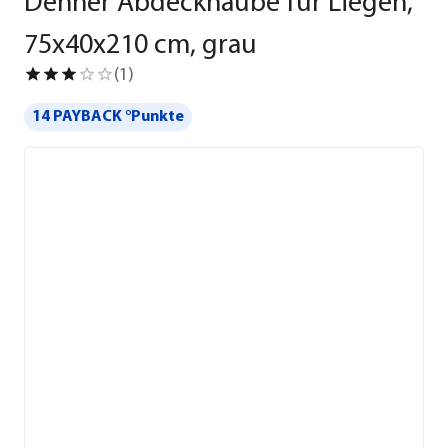
Dehner Abdeckhaube für Liegen,
75x40x210 cm, grau
(
1
)
14 PAYBACK °Punkte