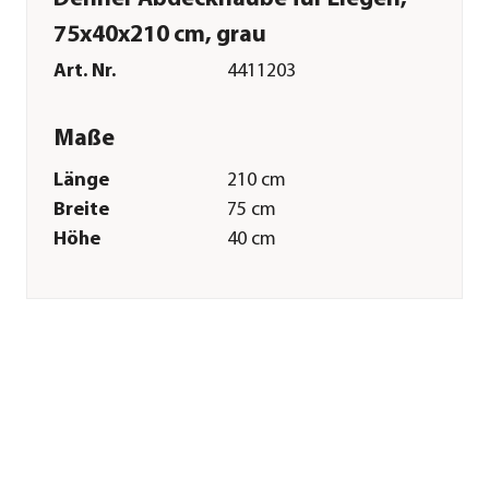
75x40x210 cm, grau
Art. Nr.
4411203
Maße
Länge
210 cm
Breite
75 cm
Höhe
40 cm
Merkmale
Farbe
Grau
Materialien
Polyester
Textilzusammensetzung
Obermaterial: 100%
Polyester
Oberfläche
wasserabweisend
Gastronomie
Nein