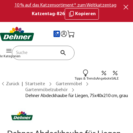
10 % auf das Katzensortiment* zum Weltkatzentag
Katzentag-826
Kopieren
lle Kategorien
Tipps & Trends
Angebote
SALE
Zurück
Startseite
Gartenmöbel
Gartenmöbelzubehör
Dehner Abdeckhaube für Liegen, 75x40x210 cm, grau