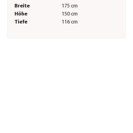
Breite
175 cm
Höhe
150 cm
Tiefe
116 cm
Merkmale
Farbe
Grau
Materialien
Polyester
Textilzusammensetzung
Obermaterial: 100%
Polyester
Oberfläche
wasserabweisend
Gastronomie
Nein
geeignet
UV-Schutz
50+
Sonstiges
Marke
Dehner
Qualität
Markenqualität