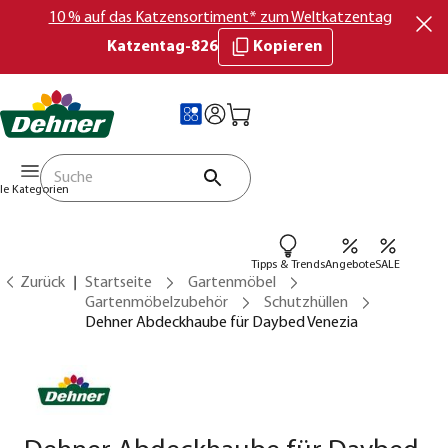
10 % auf das Katzensortiment* zum Weltkatzentag
Katzentag-826
Kopieren
lle Kategorien
Tipps & Trends
Angebote
SALE
Zurück
Startseite
Gartenmöbel
Gartenmöbelzubehör
Schutzhüllen
Dehner Abdeckhaube für Daybed Venezia