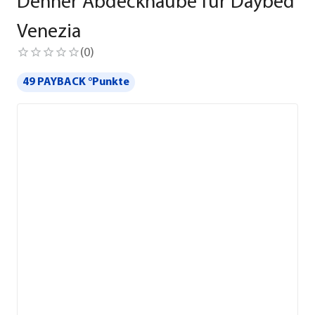
Dehner Abdeckhaube für Daybed
Venezia
(
0
)
49 PAYBACK °Punkte