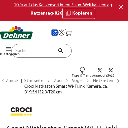
10 % auf das Katzensortiment* zum Weltkatzentag
Katzentag-826
Kopieren
lle Kategorien
Tipps & Trends
Angebote
SALE
Zurück
Startseite
Zoo
Vogel
Nistkästen
Croci Nistkasten Smart Wi-Fi, inkl Kamera, ca.
B19,5/H32,3/T20 cm