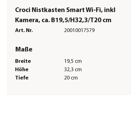
Croci Nistkasten Smart Wi-Fi, inkl
Kamera, ca. B19,5/H32,3/T20 cm
Art. Nr.
20010017579
Maße
Breite
19,5 cm
Höhe
32,3 cm
Tiefe
20 cm
Merkmale
Farbe
Braun
Materialien
Holz
Ausführung
hängend
Sonstiges
Marke
CROCI