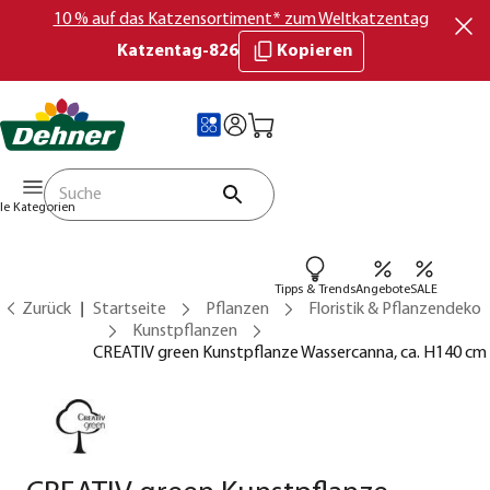
10 % auf das Katzensortiment* zum Weltkatzentag
Katzentag-826
Kopieren
lle Kategorien
Tipps & Trends
Angebote
SALE
Zurück
Startseite
Pflanzen
Floristik & Pflanzendeko
Kunstpflanzen
CREATIV green Kunstpflanze Wassercanna, ca. H140 cm