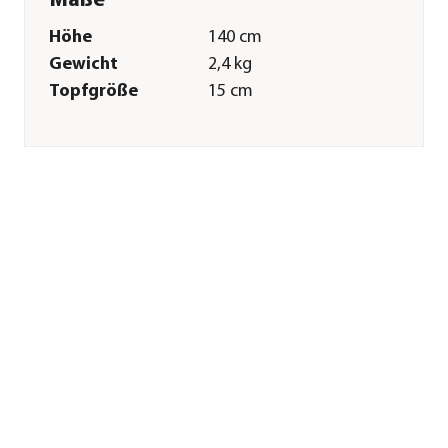
Maße
Höhe
140 cm
Gewicht
2,4 kg
Topfgröße
15 cm
Merkmale
Farbe
Grün
Materialien
Kunststoff
Einsatzbereich
Indoor
Sonstiges
Marke
CREATIV green
Lieferumfang
inkl. Topf: Ø15/H13
cm