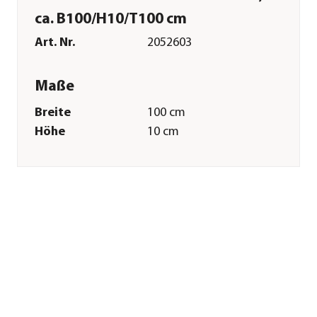
ca. B100/H10/T100 cm
Art. Nr.
2052603
Maße
Breite
100 cm
Höhe
10 cm
Tiefe
100 cm
Gewicht
4,1 kg
Merkmale
Farbe
Grün
Materialien
Kunststoff
Einsatzbereich
Indoor
Sonstiges
Marke
CREATIV green