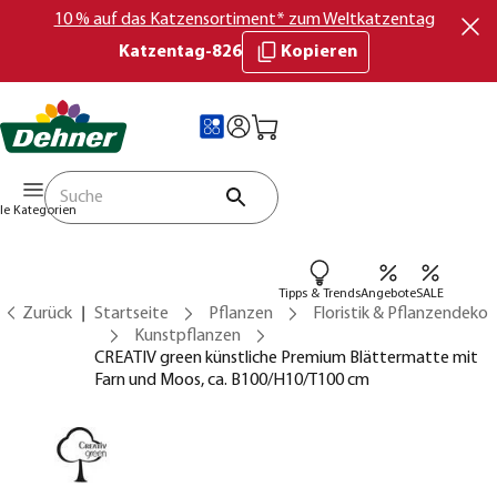
10 % auf das Katzensortiment* zum Weltkatzentag
Katzentag-826
Kopieren
lle Kategorien
Tipps & Trends
Angebote
SALE
Zurück
Startseite
Pflanzen
Floristik & Pflanzendeko
Kunstpflanzen
CREATIV green künstliche Premium Blättermatte mit
Farn und Moos, ca. B100/H10/T100 cm