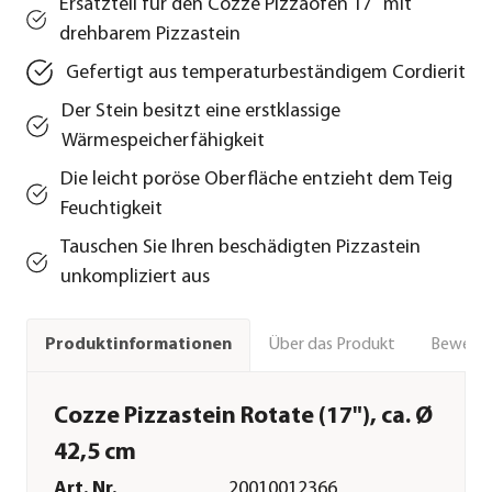
Ersatzteil für den Cozze Pizzaofen 17" mit
drehbarem Pizzastein
Gefertigt aus temperaturbeständigem Cordierit
Der Stein besitzt eine erstklassige
Wärmespeicherfähigkeit
Die leicht poröse Oberfläche entzieht dem Teig
Feuchtigkeit
Tauschen Sie Ihren beschädigten Pizzastein
unkompliziert aus
Über das Produkt
Bewert
Produktinformationen
Cozze Pizzastein Rotate (17"), ca. Ø
42,5 cm
Art. Nr.
20010012366