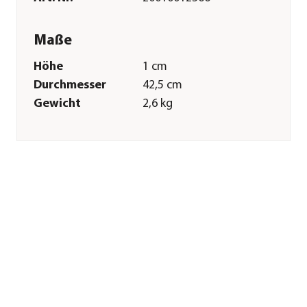
Maße
Höhe
1 cm
Durchmesser
42,5 cm
Gewicht
2,6 kg
Merkmale
Farbe
Beige
Materialien
Cordierit
Sonstiges
Marke
cozze®
Hinweis
passend für
Pizzaöfen 17" mit
drehbarem
Pizzastein