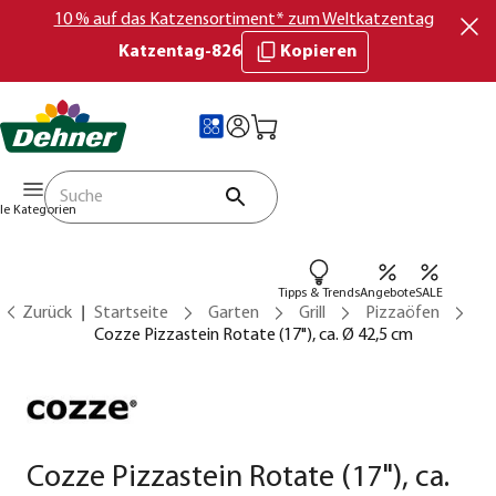
10 % auf das Katzensortiment* zum Weltkatzentag
Katzentag-826
Kopieren
lle Kategorien
Tipps & Trends
Angebote
SALE
Zurück
Startseite
Garten
Grill
Pizzaöfen
Cozze Pizzastein Rotate (17"), ca. Ø 42,5 cm
Cozze Pizzastein Rotate (17"), ca.