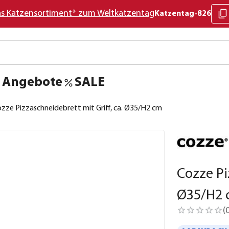
as Katzensortiment* zum Weltkatzentag
Katzentag-826
Angebote
SALE
zze Pizzaschneidebrett mit Griff, ca. Ø35/H2 cm
Cozze Pi
Ø35/H2 
(