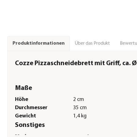
Über das Produkt
Bewert
Produktinformationen
Cozze Pizzaschneidebrett mit Griff, ca.
Maße
Höhe
2 cm
Durchmesser
35 cm
Gewicht
1,4 kg
Sonstiges
Marke
cozze®