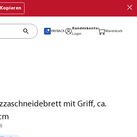
Kopieren
Kundenkonto
PAYBACK
Warenkorb
Login
zzaschneidebrett mit Griff, ca.
cm
0
)