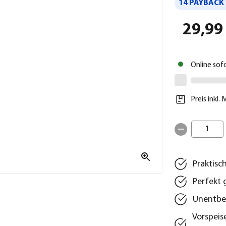
14 PAYBACK 
29,99
Online sof
Preis inkl.
1
Praktisc
Perfekt 
Unentbe
Vorspeis