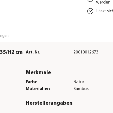
werden
Lässt si
ungen
 Ø35/H2 cm
Art. Nr.
20010012673
Merkmale
Farbe
Natur
Materialien
Bambus
Herstellerangaben
Land
Dänemark