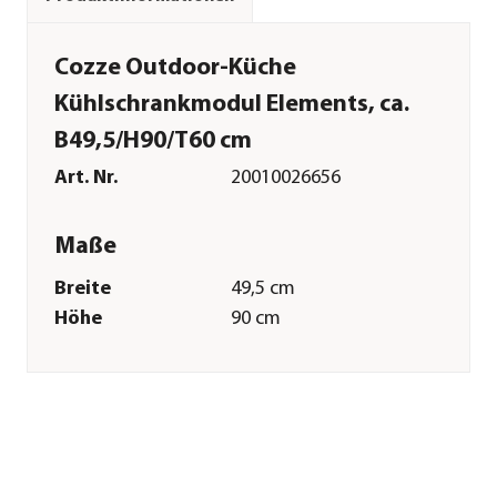
Cozze Outdoor-Küche
Kühlschrankmodul Elements, ca.
B49,5/H90/T60 cm
Art. Nr.
20010026656
Maße
Breite
49,5 cm
Höhe
90 cm
Tiefe
60 cm
Gewicht
12,15 kg
Merkmale
Farbe
Schwarz
Materialien
Stahl|Papierlaminat