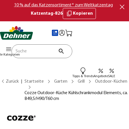
10 % auf das Katzensortiment* zum Weltkatzentag
Katzentag-826
Kopieren
lle Kategorien
Tipps & Trends
Angebote
SALE
Zurück
Startseite
Garten
Grill
Outdoor-Küchen
Cozze Outdoor-Küche Kühlschrankmodul Elements, ca.
B49,5/H90/T60 cm