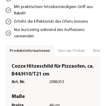
Mit praktischem hitzebeständigem Griff aus
Bakelit
Erhöht die Effektivität des Ofens immens
Nur kurzzeitig während des Aufheizens
verwenden
Über das Produkt
Bewert
Produktinformationen
Cozze Hitzeschild für Pizzaofen, ca.
B44/H10/T21 cm
Art. Nr.
2086353
Maße
Breite
44 cm