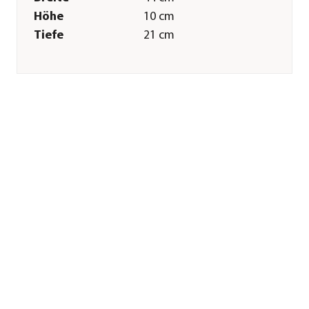
Höhe
10 cm
Tiefe
21 cm
Gewicht
600 g
Merkmale
Farbe
Silber
Materialien
Edelstahl|Kunststoff
Sonstiges
Marke
cozze®
Hinweis
für Pizzaofen 42,5
cm (17“)
Herstellerangaben
Land
Dänemark
Firma
Millarco
International A/S
E-Mail
service@millarco.de