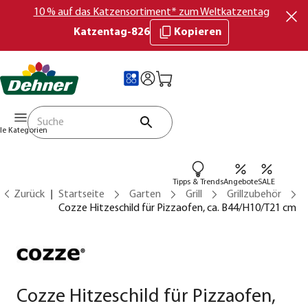
10 % auf das Katzensortiment* zum Weltkatzentag
Katzentag-826
Kopieren
lle Kategorien
Tipps & Trends
Angebote
SALE
Zurück
Startseite
Garten
Grill
Grillzubehör
Cozze Hitzeschild für Pizzaofen, ca. B44/H10/T21 cm
Cozze Hitzeschild für Pizzaofen,