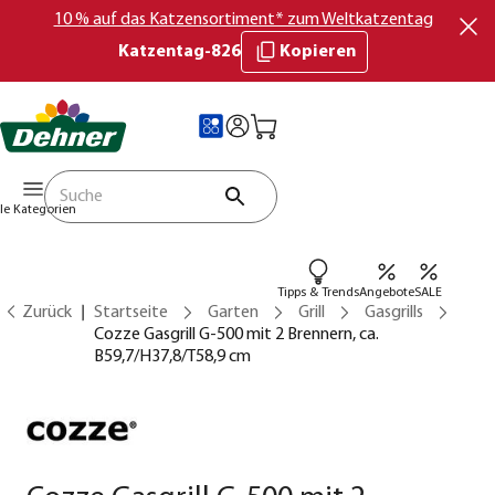
10 % auf das Katzensortiment* zum Weltkatzentag
Katzentag-826
Kopieren
lle Kategorien
Tipps & Trends
Angebote
SALE
Zurück
Startseite
Garten
Grill
Gasgrills
Cozze Gasgrill G-500 mit 2 Brennern, ca.
B59,7/H37,8/T58,9 cm