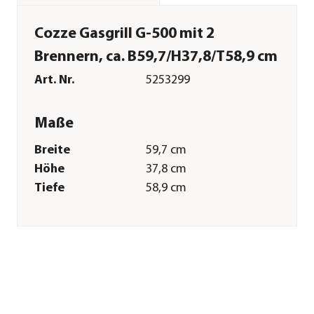
Cozze Gasgrill G-500 mit 2
Brennern, ca. B59,7/H37,8/T58,9 cm
Art. Nr.
5253299
Maße
Breite
59,7 cm
Höhe
37,8 cm
Tiefe
58,9 cm
Gewicht
21,5 kg
Grillfläche
51 x 39 cm
Merkmale
Farbe
Schwarz
Materialien
Stahl|Gusseisen
Oberfläche
Pulver-Beschichtung