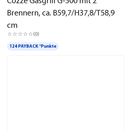
Cozze Gasgrill G-500 mit 2
Brennern, ca. B59,7/H37,8/T58,9
cm
(
0
)
124 PAYBACK °Punkte