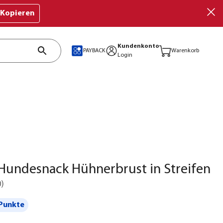
Kopieren
Kundenkonto
PAYBACK
Warenkorb
Login
Hundesnack Hühnerbrust in Streifen
0
)
Punkte