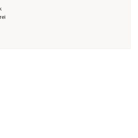
k
rei
für
rzubehör