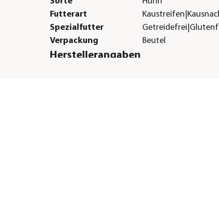
Sorte
Huhn
Futterart
Kaustreifen|Kausnac
Spezialfutter
Getreidefrei|Glutenf
Verpackung
Beutel
Herstellerangaben
Land
DE
Firma
Royal Animal
Handelsgesellschaft 
Tiernahrung und Tie
GmbH
E-Mail
info@corwex.de
Straße
Vilbeler Landstr.
Hausnummer
41
Postleitzahl
60388
Stadt
Frankfurt