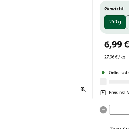
Gewicht
250 g
6,99 
27,96 €
/
kg
Online sof
Preis inkl.