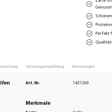
Zarte St
Genuss
Schonend
Proteinr
Perfekt 
Qualität
ensetzung
Fütterungsempfehlung
Bewertungen
ifen
Art. Nr.
1427269
Merkmale