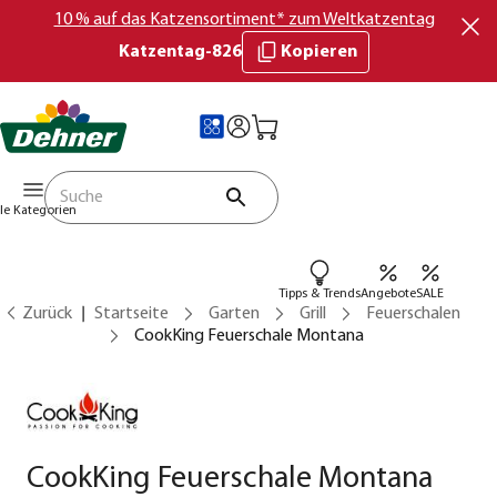
10 % auf das Katzensortiment* zum Weltkatzentag
Katzentag-826
Kopieren
lle Kategorien
Tipps & Trends
Angebote
SALE
Zurück
Startseite
Garten
Grill
Feuerschalen
CookKing Feuerschale Montana
CookKing Feuerschale Montana