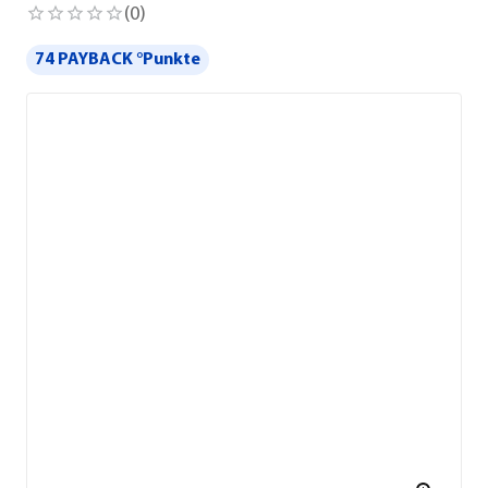
(
0
)
74 PAYBACK °Punkte