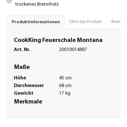
trockenes Brennholz
Über das Produkt
Bewert
Produktinformationen
CookKing Feuerschale Montana
Art. Nr.
20010014887
Maße
Höhe
45 cm
Durchmesser
68 cm
Gewicht
17 kg
Merkmale
Farbe
Schwarz
Materialien
Stahl