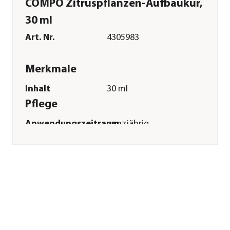
COMPO Zitruspflanzen-Aufbaukur,
30 ml
Art. Nr.
4305983
Merkmale
Inhalt
30 ml
Pflege
Anwendungszeitraum
ganzjährig
Sonstiges
Marke
Compo
Herstellerangaben
Land
DE
Firma
COMPO GmbH
E-Mail
info@compo.de