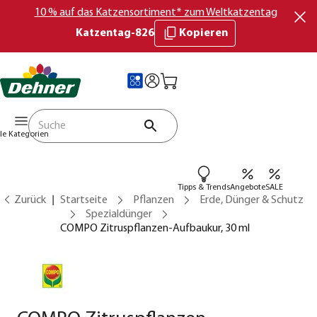
10 % auf das Katzensortiment* zum Weltkatzentag
Katzentag-826
Kopieren
lle Kategorien
Tipps & Trends
Angebote
SALE
Zurück
Startseite
Pflanzen
Erde, Dünger & Schutz
Spezialdünger
COMPO Zitruspflanzen-Aufbaukur, 30 ml