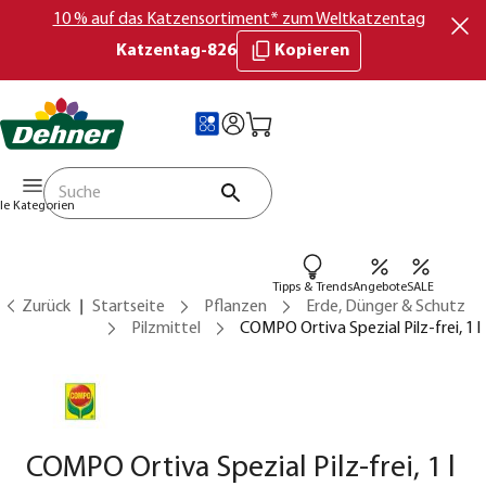
10 % auf das Katzensortiment* zum Weltkatzentag
Katzentag-826
Kopieren
lle Kategorien
Tipps & Trends
Angebote
SALE
Zurück
Startseite
Pflanzen
Erde, Dünger & Schutz
Pilzmittel
COMPO Ortiva Spezial Pilz-frei, 1 l
COMPO Ortiva Spezial Pilz-frei, 1 l