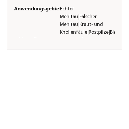
Anwendungsgebiet
Echter
Mehltau|Falscher
Mehltau|Kraut- und
Knollenfäule|Rostpilze|Blattfle
Wirkstoff
Azoxystrobin
Inhalt
1 l
Pflege
Anwendungszeitraum
April|Mai|Juni|Juli|August|Sep
Sonstiges
Marke
Compo
Zulassung
Zulassungsnummer:
034560-72 / 2711-
908
Warnhinweis
Pflanzenschutzmittel
vorsichtig