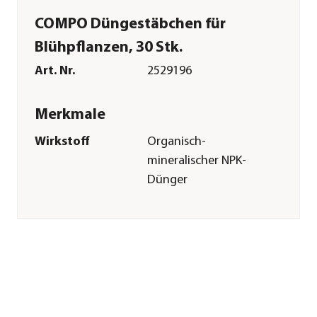
COMPO Düngestäbchen für
Blühpflanzen, 30 Stk.
Art. Nr.
2529196
Merkmale
Wirkstoff
Organisch-
mineralischer NPK-
Dünger
Inhalt
30 Stück
Pflege
Anwendungszeitraum
ganzjährig
Sonstiges
Marke
Compo
Herstellerangaben