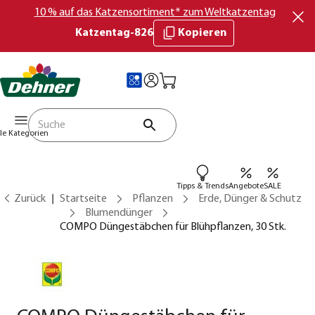
10 % auf das Katzensortiment* zum Weltkatzentag
Katzentag-826
Kopieren
lle Kategorien
Tipps & Trends
Angebote
SALE
Zurück
Startseite
Pflanzen
Erde, Dünger & Schutz
Blumendünger
COMPO Düngestäbchen für Blühpflanzen, 30 Stk.