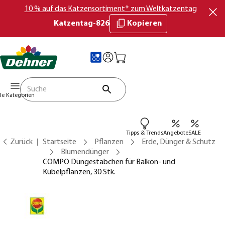
10 % auf das Katzensortiment* zum Weltkatzentag
Katzentag-826
Kopieren
lle Kategorien
Tipps & Trends
Angebote
SALE
Zurück
Startseite
Pflanzen
Erde, Dünger & Schutz
Blumendünger
COMPO Düngestäbchen für Balkon- und
Kübelpflanzen, 30 Stk.