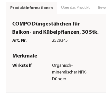
Über das Produkt
Bewert
Produktinformationen
COMPO Düngestäbchen für
Balkon- und Kübelpflanzen, 30 Stk.
Art. Nr.
2529345
Merkmale
Wirkstoff
Organisch-
mineralischer NPK-
Dünger
Inhalt
30 Stück
Pflege
Anwendungszeitraum
März|April|Mai|Juni|Juli|Augu
Sonstiges