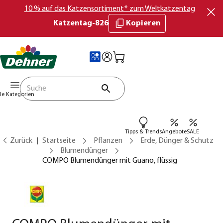
10 % auf das Katzensortiment* zum Weltkatzentag
Katzentag-826
Kopieren
lle Kategorien
Tipps & Trends
Angebote
SALE
Zurück
Startseite
Pflanzen
Erde, Dünger & Schutz
Blumendünger
COMPO Blumendünger mit Guano, flüssig