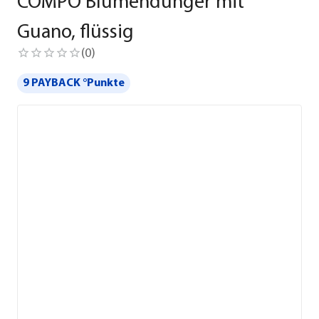
COMPO Blumendünger mit
Guano, flüssig
(
0
)
9 PAYBACK °Punkte