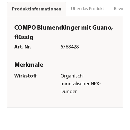
Über das Produkt
Bewert
Produktinformationen
COMPO Blumendünger mit Guano,
flüssig
Art. Nr.
6768428
Merkmale
Wirkstoff
Organisch-
mineralischer NPK-
Dünger
Inhalt
2,5 l
Pflege
Anwendungszeitraum
ganzjährig
Sonstiges