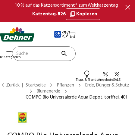
10 % auf das Katzensortiment* zum Weltkatzentag
Katzentag-826
Kopieren
lle Kategorien
Tipps & Trends
Angebote
SALE
Zurück
Startseite
Pflanzen
Erde, Dünger & Schutz
Blumenerde
COMPO Bio Universalerde Aqua Depot, torffrei, 40 l