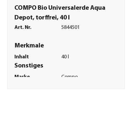
COMPO Bio Universalerde Aqua
Depot, torffrei, 40 l
Art. Nr.
5844501
Merkmale
Inhalt
40 l
Sonstiges
Marke
Compo
Zertifizierung
Bio
Herstellerangaben
Land
DE
Firma
COMPO GmbH
E-Mail
info@compo.de
Straße
Gildenstraße