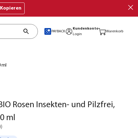
Kopieren
Kundenkonto
PAYBACK
Warenkorb
Login
0 ml
O Rosen Insekten- und Pilzfrei,
60 ml
0
)