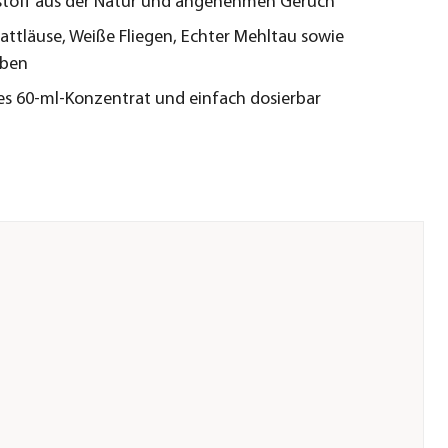
stoff aus der Natur und angenehmen Geruch
attläuse, Weiße Fliegen, Echter Mehltau sowie
lben
es 60‑ml‑Konzentrat und einfach dosierbar