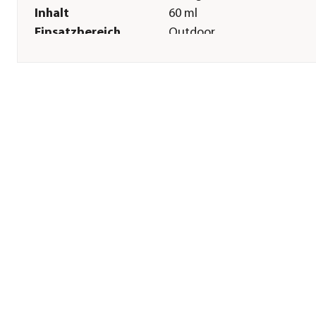
Inhalt
60 ml
Einsatzbereich
Outdoor
Sonstiges
Marke
Compo
Zulassung
Zulassungsnummer: 008883
61
Warnhinweis
Anwendung durch nicht
berufliche Anwender
zulässig.|Darf nicht in die
Hände von Kindern gelange
Bei Kontakt mit den Augen:
Einige Minuten behutsam m
Wasser ausspülen. Vorhand
Kontaktlinsen nach
Möglichkeit entfernen. Weit
spülen.