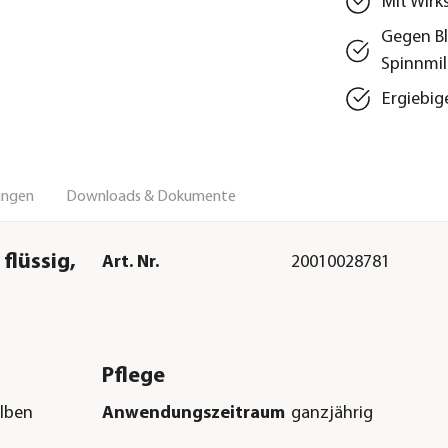
Mit Wirk
Gegen Bl
Spinnmi
Ergiebig
ungen
Downloads & Dokumente
flüssig,
Art. Nr.
20010028781
Pflege
ilben
Anwendungszeitraum
ganzjährig