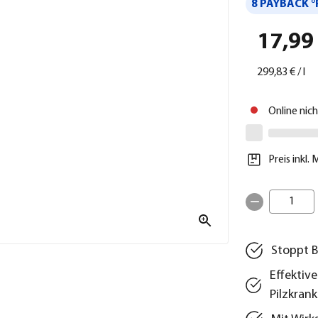
8 PAYBACK °
17,99
299,83 €
/
l
Online nic
Preis inkl.
1
Stoppt B
Effektiv
Pilzkran