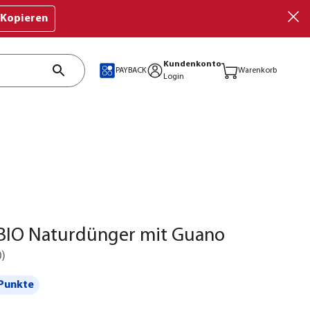
Kopieren
Kundenkonto
PAYBACK
Warenkorb
Login
IO Naturdünger mit Guano
0
)
Punkte