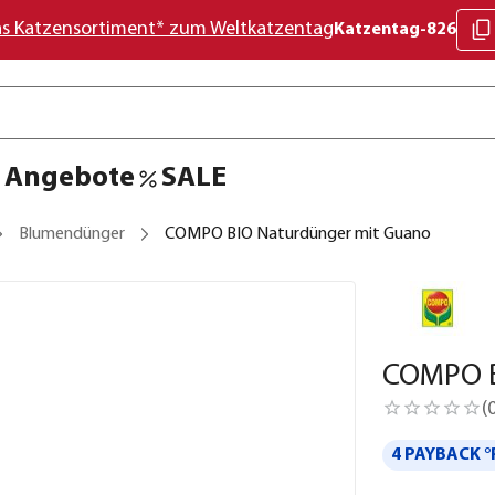
as Katzensortiment* zum Weltkatzentag
Katzentag-826
Angebote
SALE
Blumendünger
COMPO BIO Naturdünger mit Guano
COMPO B
(
4 PAYBACK °