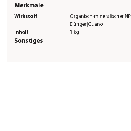
Merkmale
Wirkstoff
Organisch-mineralischer NP
Dünger|Guano
Inhalt
1 kg
Sonstiges
Marke
Compo
Hinweis
gemäß EG-Verordnung
834/2007 für den ökologisc
Landbau geeignet