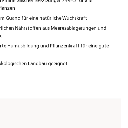
h-mineralischer NPK-Dünger 7+4+5 für alle
flanzen
em Guano für eine natürliche Wuchskraft
rlichen Nährstoffen aus Meeresablagerungen und
k
rte Humusbildung und Pflanzenkraft für eine gute
ökologischen Landbau geeignet