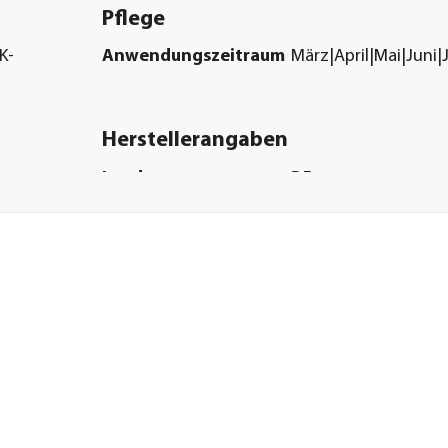
Pflege
K-
Anwendungszeitraum
März|April|Mai|Juni
Herstellerangaben
Land
DE
Firma
COMPO GmbH
hen
E-Mail
info@compo.de
Straße
Gildenstraße
Hausnummer
38
Postleitzahl
48157
Stadt
Münster