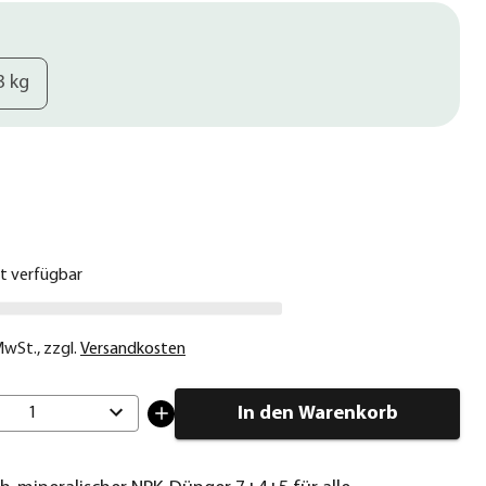
3 kg
€
ht verfügbar
 MwSt.
,
zzgl.
Versandkosten
In den Warenkorb
1