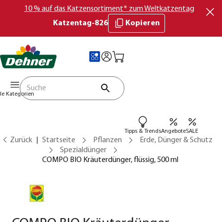
10 % auf das Katzensortiment* zum Weltkatzentag
Katzentag-826
Kopieren
lle Kategorien
Tipps & Trends
Angebote
SALE
Zurück
Startseite
Pflanzen
Erde, Dünger & Schutz
Spezialdünger
COMPO BIO Kräuterdünger, flüssig, 500 ml