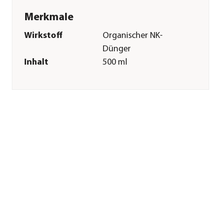
Merkmale
Wirkstoff
Organischer NK-
Dünger
Inhalt
500 ml
Pflege
Anwendungszeitraum
März|April|Mai|Juni|Juli|Augu
Sonstiges
Marke
Compo
Herstellerangaben
Land
DE
Firma
COMPO GmbH
E-Mail
info@compo.de
Straße
Gildenstraße
Hausnummer
38