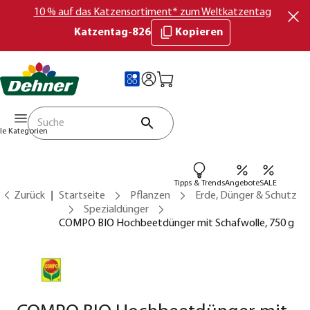
10 % auf das Katzensortiment* zum Weltkatzentag
Katzentag-826
Kopieren
lle Kategorien
Tipps & Trends
Angebote
SALE
Zurück
Startseite
Pflanzen
Erde, Dünger & Schutz
Spezialdünger
COMPO BIO Hochbeetdünger mit Schafwolle, 750 g