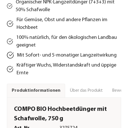
Organischer NPK-Langzeitdünger (7+3+3) mit
50% Schafwolle
Für Gemüse, Obst und andere Pflanzen im
Hochbeet
100% natürlich, für den ökologischen Landbau
geeignet
Mit Sofort- und 5-monatiger Langzeitwirkung
Kräftiger Wuchs, Widerstandskraft und üppige
Ernte
Über das Produkt
Bewert
Produktinformationen
COMPO BIO Hochbeetdünger mit
Schafwolle, 750 g