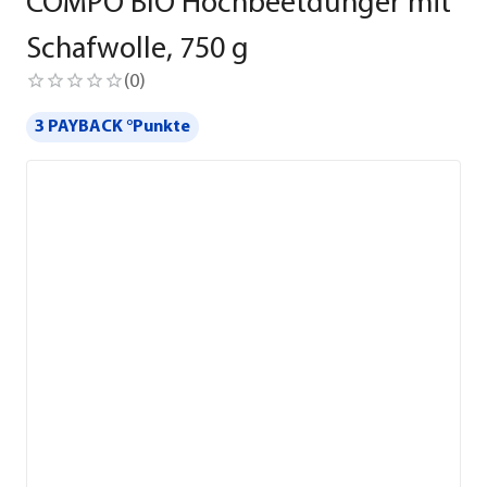
COMPO BIO Hochbeetdünger mit
Schafwolle, 750 g
(
0
)
3 PAYBACK °Punkte