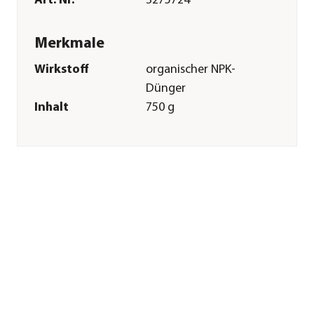
Art. Nr.
3275724
Merkmale
Wirkstoff
organischer NPK-
Dünger
Inhalt
750 g
Pflege
Anwendungszeitraum
März|April|Mai|Juni|Juli|August
Sonstiges
Marke
Compo
Herstellerangaben
Land
DE
Firma
COMPO GmbH
E-Mail
info@compo.de
Straße
Gildenstraße