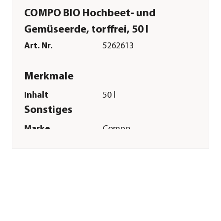
COMPO BIO Hochbeet- und
Gemüseerde, torffrei, 50 l
Art. Nr.
5262613
Merkmale
Inhalt
50 l
Sonstiges
Marke
Compo
Zertifizierung
Bio
Hinweis
nach Verordnung
(EU) 2018/848 für
den ökologischen
Landbau geeignet.
Blauer Engeluz30a