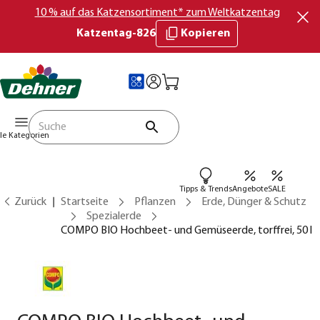
10 % auf das Katzensortiment* zum Weltkatzentag
Katzentag-826
Kopieren
lle Kategorien
Tipps & Trends
Angebote
SALE
Zurück
Startseite
Pflanzen
Erde, Dünger & Schutz
Spezialerde
COMPO BIO Hochbeet- und Gemüseerde, torffrei, 50 l