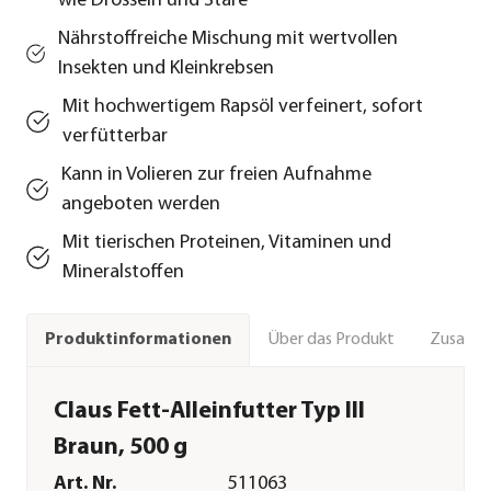
wie Drosseln und Stare
Nährstoffreiche Mischung mit wertvollen
Insekten und Kleinkrebsen
Mit hochwertigem Rapsöl verfeinert, sofort
verfütterbar
Kann in Volieren zur freien Aufnahme
angeboten werden
Mit tierischen Proteinen, Vitaminen und
Mineralstoffen
Über das Produkt
Zusamm
Produktinformationen
Claus Fett-Alleinfutter Typ III
Braun, 500 g
Art. Nr.
511063