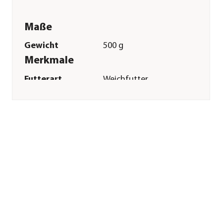
Maße
Gewicht
500 g
Merkmale
Futterart
Weichfutter
Verpackung
Beutel
Sonstiges
Marke
Claus
Tierart
Ziervögel
Herstellerangaben
Land
DE
Firma
Claus GmbH
E-Mail
info@claus-futter.de
Straße
Friedensau