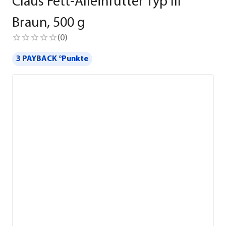
Claus Fett-Alleinfutter Typ III
Braun, 500 g
(
0
)
3 PAYBACK °Punkte