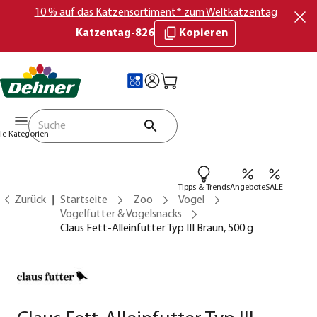
10 % auf das Katzensortiment* zum Weltkatzentag
Katzentag-826
Kopieren
lle Kategorien
Tipps & Trends
Angebote
SALE
Zurück
Startseite
Zoo
Vogel
Vogelfutter & Vogelsnacks
Claus Fett-Alleinfutter Typ III Braun, 500 g