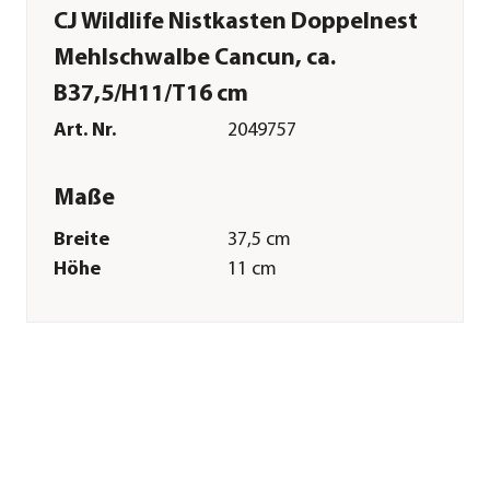
CJ Wildlife Nistkasten Doppelnest
Mehlschwalbe Cancun, ca.
B37,5/H11/T16 cm
Art. Nr.
2049757
Maße
Breite
37,5 cm
Höhe
11 cm
Tiefe
16 cm
Gewicht
2 kg
Merkmale
Farbe
Hellbraun|Grau
Materialien
Birkenholz|Beton|Holz
Sonstiges