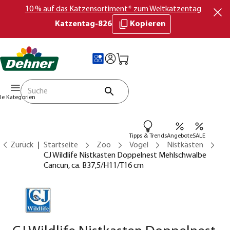
10 % auf das Katzensortiment* zum Weltkatzentag
Katzentag-826
Kopieren
lle Kategorien
Tipps & Trends
Angebote
SALE
Zurück
Startseite
Zoo
Vogel
Nistkästen
CJ Wildlife Nistkasten Doppelnest Mehlschwalbe
Cancun, ca. B37,5/H11/T16 cm