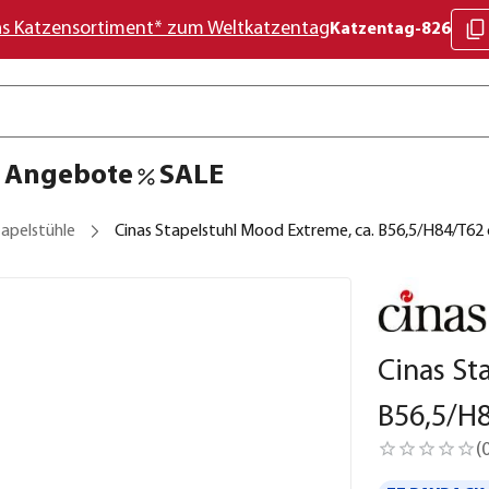
as Katzensortiment* zum Weltkatzentag
Katzentag-826
Angebote
SALE
apelstühle
Cinas Stapelstuhl Mood Extreme, ca. B56,5/H84/T62
Cinas St
B56,5/H
(