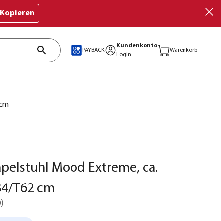
Kopieren
Kundenkonto
PAYBACK
Warenkorb
Login
 cm
apelstuhl Mood Extreme, ca.
84/T62 cm
0
)