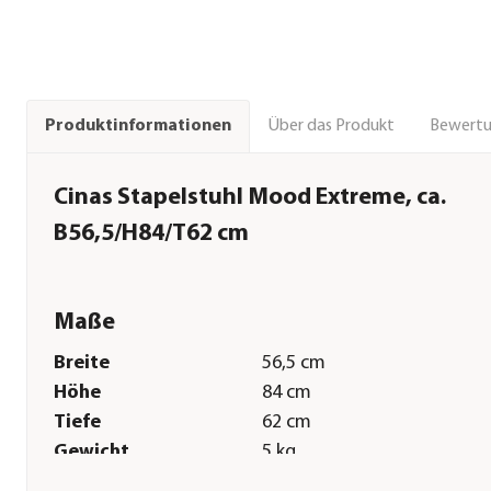
Über das Produkt
Bewert
Produktinformationen
Cinas Stapelstuhl Mood Extreme, ca.
B56,5/H84/T62 cm
Maße
Breite
56,5 cm
Höhe
84 cm
Tiefe
62 cm
Gewicht
5 kg
Sitzfläche
48 x 45 cm