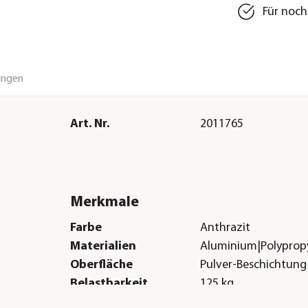
Für noch
ungen
Art. Nr.
2011765
Merkmale
Farbe
Anthrazit
Materialien
Aluminium|Polyprop
Oberfläche
Pulver-Beschichtung
Belastbarkeit
125 kg
Gastronomie geeignet
Nein