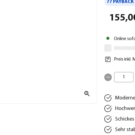
77 PAYBACK 
155,0
Online sof
Preis inkl.
1
Moderner
Hochwert
Schickes
Sehr sta