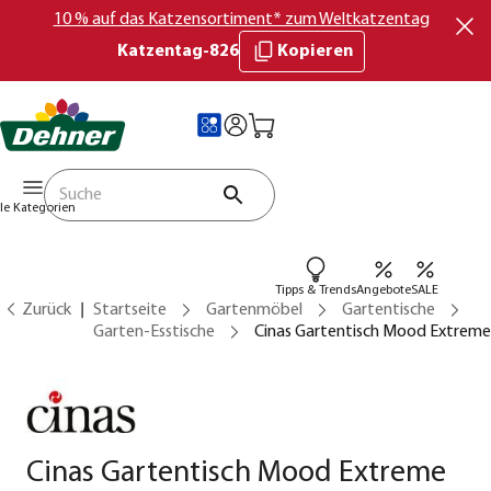
10 % auf das Katzensortiment* zum Weltkatzentag
Katzentag-826
Kopieren
lle Kategorien
Tipps & Trends
Angebote
SALE
Zurück
Startseite
Gartenmöbel
Gartentische
Garten-Esstische
Cinas Gartentisch Mood Extreme
Cinas Gartentisch Mood Extreme