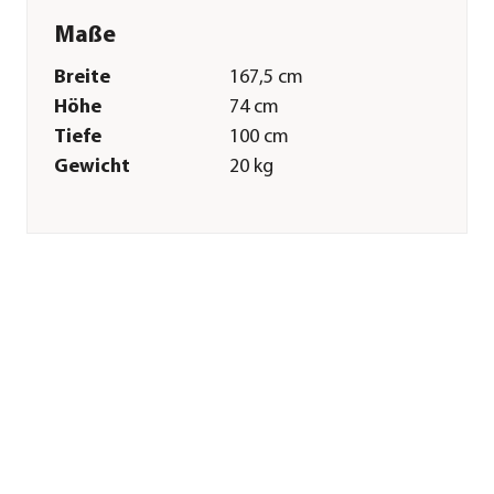
Maße
Breite
167,5 cm
Höhe
74 cm
Tiefe
100 cm
Gewicht
20 kg
Merkmale
Farbe
Anthrazit|Braun
Materialien
Teakholz|Aluminium
Gastronomie
Nein
geeignet
Sitzplätze
6
Pflege
Überwinterung
Produkt vor
Einlagerung