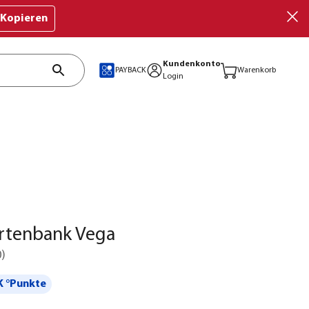
Kopieren
Kundenkonto
PAYBACK
Warenkorb
Login
artenbank Vega
0
)
 °Punkte