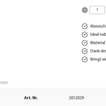
1
Klassisc
Ideal ne
Material
Dank des
Bringt e
ungen
Art. Nr.
2012029