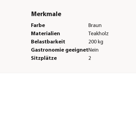
Merkmale
Farbe
Braun
Materialien
Teakholz
Belastbarkeit
200 kg
Gastronomie geeignet
Nein
Sitzplätze
2
Sonstiges
Marke
Cinas
Montagezustand
Lieferung erfolgt ze
ne
cht