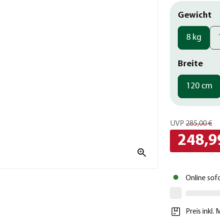
Gewicht
8 kg
Breite
120 cm
UVP
285,00 €
248,9
Online sof
Preis inkl.