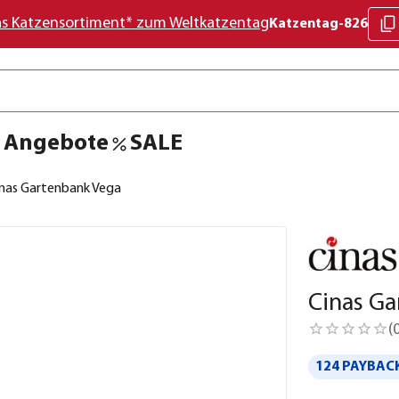
as Katzensortiment* zum Weltkatzentag
Katzentag-826
Angebote
SALE
inas Gartenbank Vega
Cinas G
(
124 PAYBACK