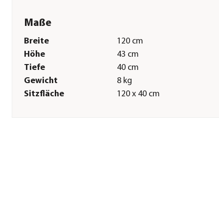
Maße
Breite
120 cm
Höhe
43 cm
Tiefe
40 cm
Gewicht
8 kg
Sitzfläche
120 x 40 cm
Sitzhöhe
40 cm
Pflege
Überwinterung
Produkt vor Einlagerung
sorgfältig säubern und
trocknen. Wir empfehlen ei
trockene Aufbewahrung im
Innenbereich, wenn dies ni
möglich ist, verwenden Sie