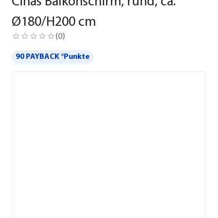
Cinas Balkonschirm, rund, ca.
Ø180/H200 cm
(
0
)
90 PAYBACK °Punkte