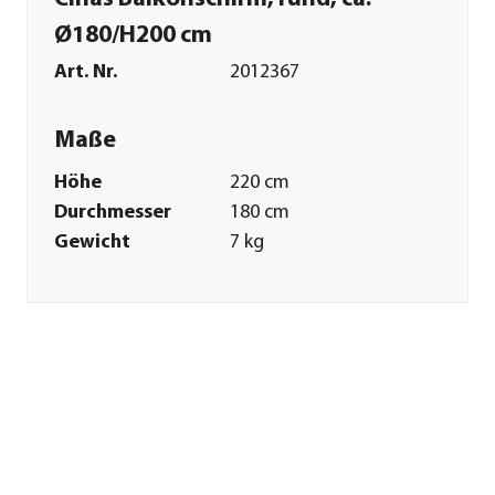
Ø180/H200 cm
Art. Nr.
2012367
Maße
Höhe
220 cm
Durchmesser
180 cm
Gewicht
7 kg
Durchmesser
38 mm
Schirmstock
Merkmale
Farbe
Schwarz
Materialien
Polyester|Hartholz
Textilzusammensetzung
Bezug: 100%
Polyester (235 g/m²)