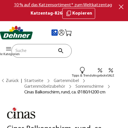
10 % auf das Katzensortiment* zum Weltkatzentag
Katzentag-826
Kopieren
lle Kategorien
Tipps & Trends
Angebote
SALE
Zurück
Startseite
Gartenmöbel
Gartenmöbelzubehör
Sonnenschirme
Cinas Balkonschirm, rund, ca. Ø180/H200 cm