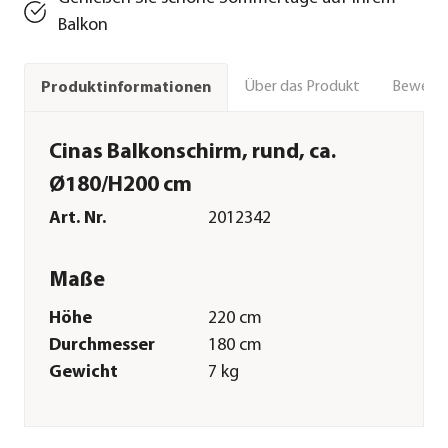
Balkon
Über das Produkt
Bewert
Produktinformationen
Cinas Balkonschirm, rund, ca.
Ø180/H200 cm
Art. Nr.
2012342
Maße
Höhe
220 cm
Durchmesser
180 cm
Gewicht
7 kg
Durchmesser
38 mm
Schirmstock