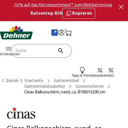
10 % auf das Katzensortiment* zum Weltkatzentag
Katzentag-826
Kopieren
lle Kategorien
Tipps & Trends
Angebote
SALE
Zurück
Startseite
Gartenmöbel
Gartenmöbelzubehör
Sonnenschirme
Cinas Balkonschirm, rund, ca. Ø180/H200 cm