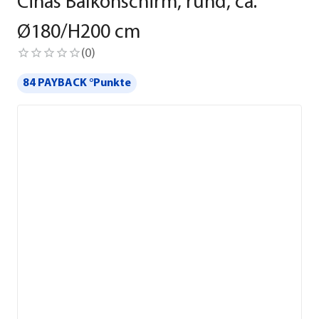
Cinas Balkonschirm, rund, ca.
Ø180/H200 cm
(
0
)
84 PAYBACK °Punkte