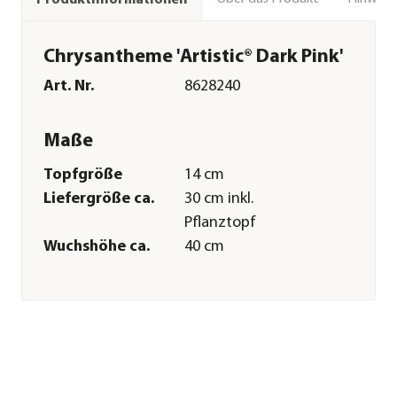
Chrysantheme 'Artistic® Dark Pink'
Art. Nr.
8628240
Maße
Topfgröße
14 cm
Liefergröße ca.
30 cm inkl.
Pflanztopf
Wuchshöhe ca.
40 cm
Merkmale
Farbe
Pink|Weiß
Blütezeit
Juli|August|September|Oktobe
Blütenmerkmal
mehrfarbig
Duft
nicht duftend