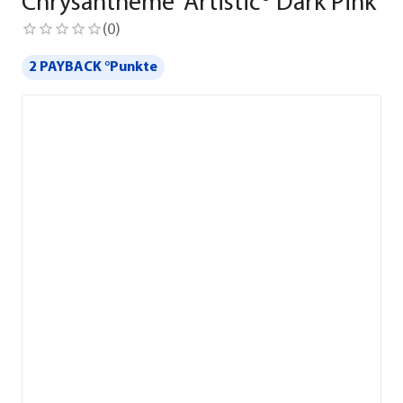
Chrysantheme 'Artistic® Dark Pink'
(
0
)
2 PAYBACK °Punkte