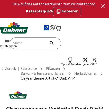
10 % auf das Katzensortiment* zum Weltkatzentag
Katzentag-826
Kopieren
lle Kategorien
Tipps & Trends
Angebote
SALE
Zurück
Startseite
Pflanzen
Balkon- & Terrassenpflanzen
Herbstblumen
Chrysantheme 'Artistic® Dark Pink'