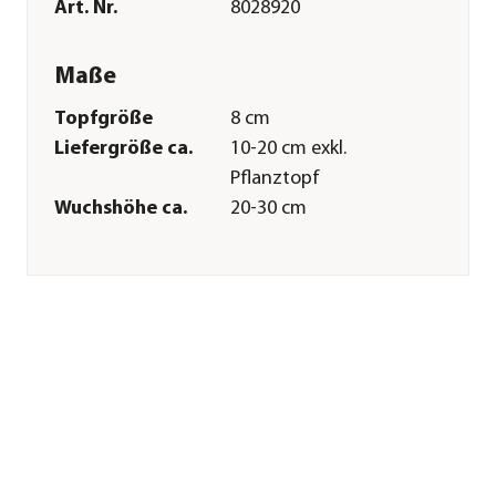
Art. Nr.
8028920
Maße
Topfgröße
8 cm
Liefergröße ca.
10-20 cm exkl.
Pflanztopf
Wuchshöhe ca.
20-30 cm
Merkmale
Farbe
Weiß
Blütezeit
November|Dezember|Januar|Fe
Wuchsform
aufrecht|kompakt
Besonderheiten
Insektenfreundlich|Blütenschm
Art
Lebenszyklus
mehrjährig
Pflege