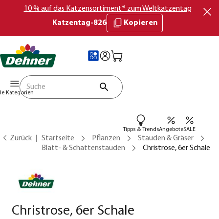
10 % auf das Katzensortiment* zum Weltkatzentag
Katzentag-826
Kopieren
lle Kategorien
Tipps & Trends
Angebote
SALE
Zurück
Startseite
Pflanzen
Stauden & Gräser
Blatt- & Schattenstauden
Christrose, 6er Schale
Christrose, 6er Schale