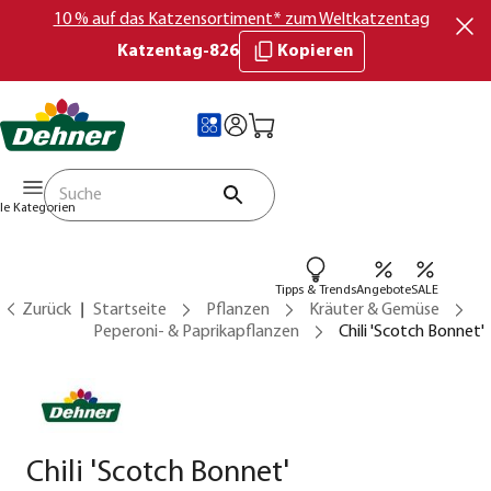
10 % auf das Katzensortiment* zum Weltkatzentag
Katzentag-826
Kopieren
lle Kategorien
Tipps & Trends
Angebote
SALE
Zurück
Startseite
Pflanzen
Kräuter & Gemüse
Peperoni- & Paprikapflanzen
Chili 'Scotch Bonnet'
Chili 'Scotch Bonnet'