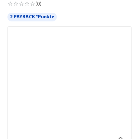
(
0
)
2 PAYBACK °Punkte