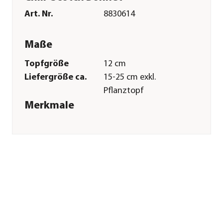
Art. Nr.
8830614
Maße
Topfgröße
12 cm
Liefergröße ca.
15-25 cm exkl.
Pflanztopf
Merkmale
Farbe
Orange
Erntezeit
Juli|August|September|Oktobe
Anbauort
Freiland|Gewächshaus
Schärfegrad
Extrem Scharf
Pflege
Standort
hell|sonnig|warm
Bodenbeschaffenheit
durchlässig|humos|nährstoffrei