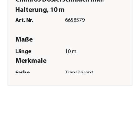
Halterung, 10 m
Art. Nr.
6658579
Maße
Länge
10 m
Merkmale
Farbe
Transparent
Materialien
Kunststoff|Gummi|Acryl
Einsatzbereich
Süßwasser
Sonstiges
Marke
Chihiros
Tierart
Zierfische
Lieferumfang
2 x
Dosierhalterungen