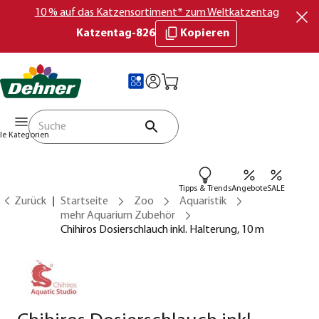
10 % auf das Katzensortiment* zum Weltkatzentag
Katzentag-826
Kopieren
lle Kategorien
Tipps & Trends
Angebote
SALE
Zurück
Startseite
Zoo
Aquaristik
mehr Aquarium Zubehör
Chihiros Dosierschlauch inkl. Halterung, 10 m