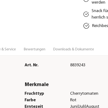
werden
Snack fü
herrlich 
Reichbes
 & Service
Bewertungen
Downloads & Dokumente
Art. Nr.
8839243
Merkmale
Fruchttyp
Cherrytomaten
Farbe
Rot
Erntezeit
Juni|Juli|August