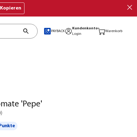
Kopieren
Kundenkonto
PAYBACK
Warenkorb
Login
mate 'Pepe'
0
)
Punkte