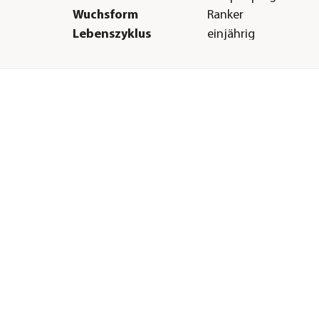
Wuchsform
Ranker
Lebenszyklus
einjährig
Anbauort
Gewächshaus|Balko
Sonstiges
zt
Marke
Dehner
r
Qualität
Markenqualität
H &