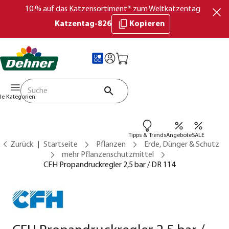
10 % auf das Katzensortiment* zum Weltkatzentag
Katzentag-826
Kopieren
lle Kategorien
Tipps & Trends
Angebote
SALE
Zurück
Startseite
Pflanzen
Erde, Dünger & Schutz
mehr Pflanzenschutzmittel
CFH Propandruckregler 2,5 bar / DR 114