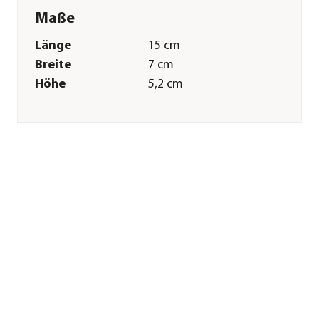
Maße
Länge
15 cm
Breite
7 cm
Höhe
5,2 cm
Gewicht
0,3 kg
Sonstiges
Marke
CFH
Zertifizierung
CE
Hinweis
CE-Prüfnummer: CE-
0085BU0488
Herstellerangaben
Land
DE
Firma
CFH Löt- u.
Gasgeräte GmbH
E-Mail
info@cfh-gmbh.de