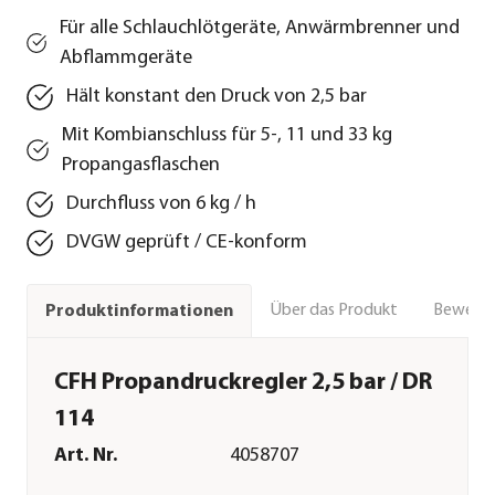
Für alle Schlauchlötgeräte, Anwärmbrenner und
Abflammgeräte
Hält konstant den Druck von 2,5 bar
Mit Kombianschluss für 5-, 11 und 33 kg
Propangasflaschen
Durchfluss von 6 kg / h
DVGW geprüft / CE-konform
Über das Produkt
Bewert
Produktinformationen
CFH Propandruckregler 2,5 bar / DR
114
Art. Nr.
4058707