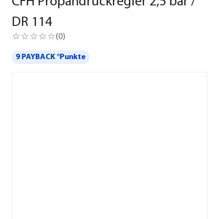
CFH Propandruckregler 2,5 bar /
DR 114
(
0
)
9 PAYBACK °Punkte