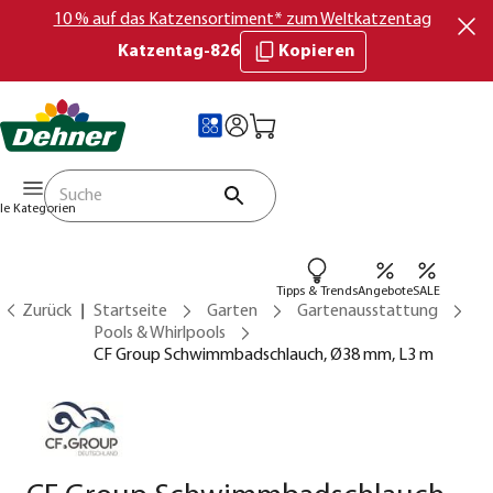
10 % auf das Katzensortiment* zum Weltkatzentag
Katzentag-826
Kopieren
lle Kategorien
Tipps & Trends
Angebote
SALE
Zurück
Startseite
Garten
Gartenausstattung
Pools & Whirlpools
CF Group Schwimmbadschlauch, Ø38 mm, L3 m