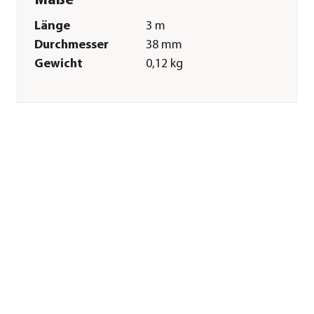
Maße
Länge
3 m
Durchmesser
38 mm
Gewicht
0,12 kg
Merkmale
Farbe
Blau
Materialien
Kunststoff
Sonstiges
Marke
CF Group