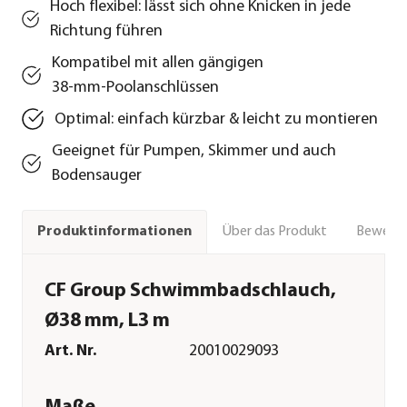
Hoch flexibel: lässt sich ohne Knicken in jede
Richtung führen
Kompatibel mit allen gängigen
38‑mm‑Poolanschlüssen
Optimal: einfach kürzbar & leicht zu montieren
Geeignet für Pumpen, Skimmer und auch
Bodensauger
Über das Produkt
Bewert
Produktinformationen
CF Group Schwimmbadschlauch,
Ø38 mm, L3 m
Art. Nr.
20010029093