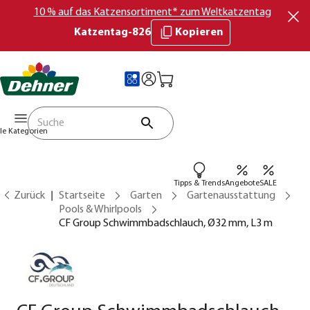
10 % auf das Katzensortiment* zum Weltkatzentag
Katzentag-826
Kopieren
lle Kategorien
Tipps & Trends
Angebote
SALE
Zurück
Startseite
Garten
Gartenausstattung
Pools & Whirlpools
CF Group Schwimmbadschlauch, Ø32 mm, L3 m