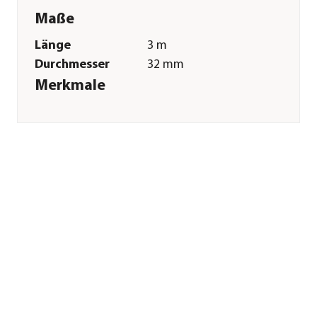
Maße
Länge
3 m
Durchmesser
32 mm
Merkmale
Farbe
Blau
Materialien
Kunststoff
Sonstiges
Marke
CF Group