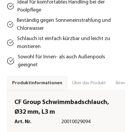
Ideal für komfortables Handling bei der
Poolpflege
Beständig gegen Sonneneinstrahlung und
Chlorwasser
Schlauch ist einfach kürzbar und leicht zu
montieren
Sowohl für Innen- als auch Außenpools
geeignet
Über das Produkt
Bewert
Produktinformationen
CF Group Schwimmbadschlauch,
Ø32 mm, L3 m
Art. Nr.
20010029094